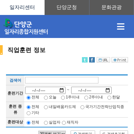
≡
직업훈련 정보
채
인
직
취
센
검색어
용
재
업
업
터
직
~
훈련기간
전체
오늘
1주이내
2주이내
한달
훈련 종
전체
내일배움카드제
국가기간전략산업직종
정
정
훈
도
안
류
기타
훈련대상
전체
실업자
재직자
업