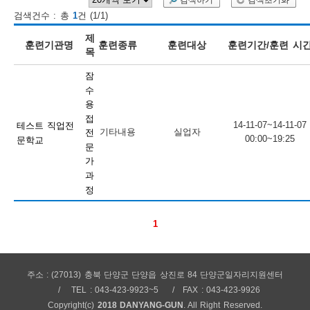
검색하기
검색초기화
검색건수 : 총
1
건 (1/1)
보
보
련
우
내
제
훈련기관명
훈련종류
훈련대상
훈련기간/훈련 시
목
훈
잠
정
미
수
용
접
14-11-07~14-11-07
테스트 직업전
기타내용
실업자
전
00:00~19:25
문학교
련
문
보
가
과
정
1
정
주소 : (27013) 충북 단양군 단양읍 상진로 84 단양군일자리지원센터
TEL : 043-423-9923~5
FAX : 043-423-9926
Copyright(c)
2018 DANYANG-GUN
. All Right Reserved.