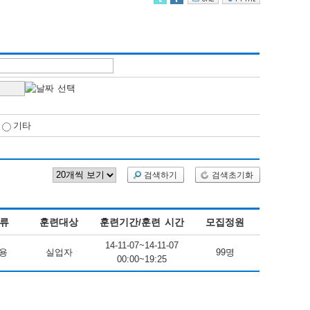
기타
검색하기
검색초기화
류
훈련대상
훈련기간/훈련 시간
모집정원
14-11-07~14-11-07
용
실업자
99명
00:00~19:25