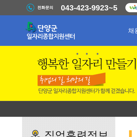
043-423-9923~5
전화문의
채
직업훈련정보