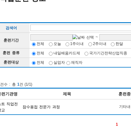
검색어
~
훈련기간
전체
오늘
1주이내
2주이내
한달
훈련 종류
전체
내일배움카드제
국가기간전략산업직종
훈련대상
전체
실업자
재직자
건수 : 총
1
건 (1/1)
훈련기관명
제목
훈련종
스트 직업전
기타내
잠수용접 전문가 과정
학교
1