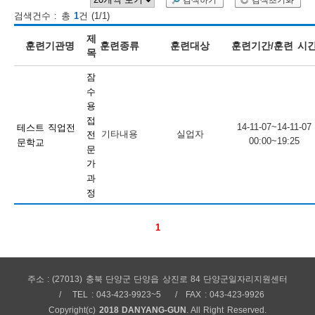
검색하기
검색초기화
검색건수 : 총
1
건 (1/1)
보
보
련
우
내
제
훈련기관명
훈련종류
훈련대상
훈련기간/훈련 시
목
훈
잠
정
미
수
용
접
14-11-07~14-11-07
테스트 직업전
기타내용
실업자
전
00:00~19:25
문학교
련
문
보
가
과
정
1
정
주소 : (27013) 충북 단양군 단양읍 상진로 84 단양군일자리지원센터
TEL : 043-423-9923~5
FAX : 043-423-9926
Copyright(c)
2018 DANYANG-GUN
. All Right Reserved.