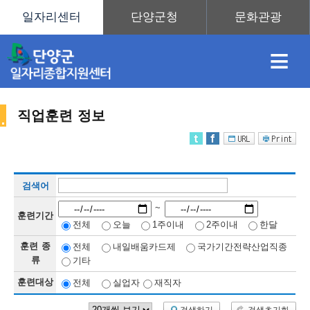
≡
직업훈련 정보
채
인
직
취
센
검색어
용
재
업
업
터
직
~
훈련기간
전체
오늘
1주이내
2주이내
한달
훈련 종
전체
내일배움카드제
국가기간전략산업직종
정
정
훈
도
안
류
기타
훈련대상
전체
실업자
재직자
업