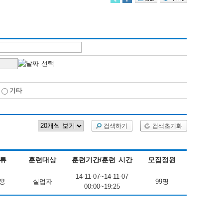
기타
검색하기
검색초기화
류
훈련대상
훈련기간/훈련 시간
모집정원
14-11-07~14-11-07
용
실업자
99명
00:00~19:25