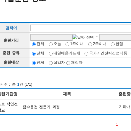
검색어
~
훈련기간
전체
오늘
1주이내
2주이내
한달
훈련 종류
전체
내일배움카드제
국가기간전략산업직종
훈련대상
전체
실업자
재직자
건수 : 총
1
건 (1/1)
훈련기관명
제목
훈련종
스트 직업전
기타내
잠수용접 전문가 과정
학교
1