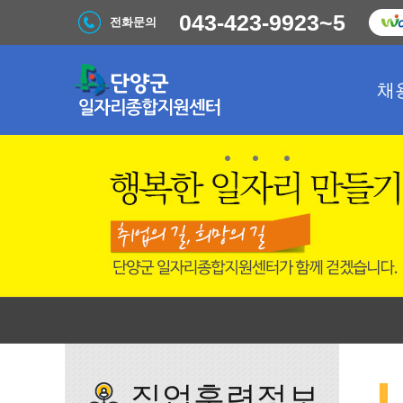
043-423-9923~5
전화문의
채
직업훈련정보