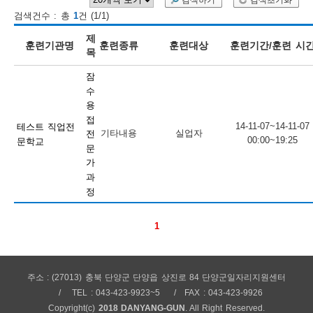
검색하기
검색초기화
검색건수 : 총
1
건 (1/1)
보
보
련
우
내
제
훈련기관명
훈련종류
훈련대상
훈련기간/훈련 시
목
훈
잠
정
미
수
용
접
14-11-07~14-11-07
테스트 직업전
기타내용
실업자
전
00:00~19:25
문학교
련
문
보
가
과
정
1
정
주소 : (27013) 충북 단양군 단양읍 상진로 84 단양군일자리지원센터
TEL : 043-423-9923~5
FAX : 043-423-9926
Copyright(c)
2018 DANYANG-GUN
. All Right Reserved.