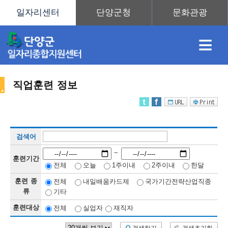
≡
직업훈련 정보
채
인
직
취
센
검색어
용
재
업
업
터
직
~
훈련기간
전체
오늘
1주이내
2주이내
한달
훈련 종
전체
내일배움카드제
국가기간전략산업직종
정
정
훈
도
안
류
기타
훈련대상
전체
실업자
재직자
업