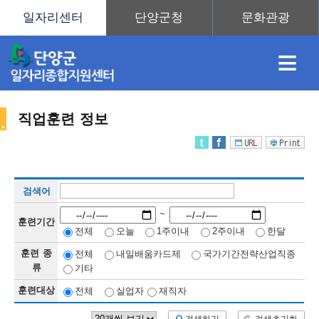
≡
직업훈련 정보
채
인
직
취
센
검색어
용
재
업
업
터
직
~
훈련기간
전체
오늘
1주이내
2주이내
한달
훈련 종
전체
내일배움카드제
국가기간전략산업직종
정
정
훈
도
안
류
기타
훈련대상
전체
실업자
재직자
업