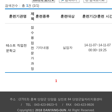
검색하기
검색초기화
검색건수 : 총
1
건 (1/1)
보
보
련
우
내
제
훈련기관명
훈련종류
훈련대상
훈련기간/훈련 시
목
훈
잠
정
미
수
용
접
14-11-07~14-11-07
테스트 직업전
기타내용
실업자
전
00:00~19:25
문학교
련
문
보
가
과
정
1
정
주소 : (27013) 충북 단양군 단양읍 상진로 84 단양군일자리지원센터
TEL : 043-423-9923~5
FAX : 043-423-9926
Copyright(c)
2018 DANYANG-GUN
. All Right Reserved.