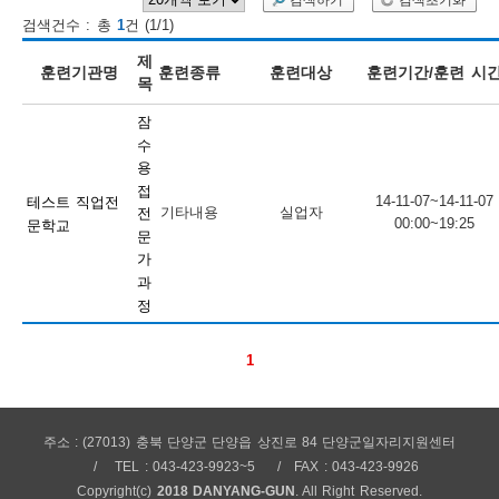
검색하기
검색초기화
검색건수 : 총
1
건 (1/1)
보
보
련
우
내
제
훈련기관명
훈련종류
훈련대상
훈련기간/훈련 시
목
훈
잠
정
미
수
용
접
14-11-07~14-11-07
테스트 직업전
기타내용
실업자
전
00:00~19:25
문학교
련
문
보
가
과
정
1
정
주소 : (27013) 충북 단양군 단양읍 상진로 84 단양군일자리지원센터
TEL : 043-423-9923~5
FAX : 043-423-9926
Copyright(c)
2018 DANYANG-GUN
. All Right Reserved.