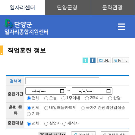
≡
직업훈련 정보
채
인
직
취
센
검색어
용
재
업
업
터
직
~
훈련기간
전체
오늘
1주이내
2주이내
한달
훈련 종
전체
내일배움카드제
국가기간전략산업직종
정
정
훈
도
안
류
기타
훈련대상
전체
실업자
재직자
업