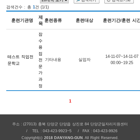
검색하기
검색초기화
검색건수 : 총
1
건 (1/1)
보
보
련
우
내
제
훈련기관명
훈련종류
훈련대상
훈련기간/훈련 시
목
훈
잠
정
미
수
용
접
14-11-07~14-11-07
테스트 직업전
기타내용
실업자
전
00:00~19:25
문학교
련
문
보
가
과
정
1
정
주소 : (27013) 충북 단양군 단양읍 상진로 84 단양군일자리지원센터
TEL : 043-423-9923~5
FAX : 043-423-9926
Copyright(c)
2018 DANYANG-GUN
. All Right Reserved.