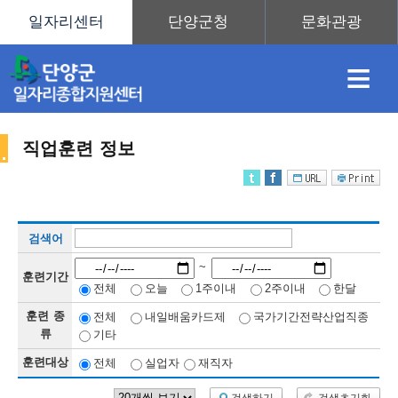
≡
직업훈련 정보
채
인
직
취
센
검색어
용
재
업
업
터
직
~
훈련기간
전체
오늘
1주이내
2주이내
한달
훈련 종
전체
내일배움카드제
국가기간전략산업직종
정
정
훈
도
안
류
기타
훈련대상
전체
실업자
재직자
업