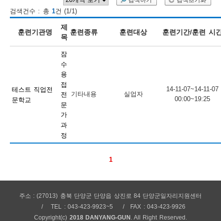
검색하기
검색초기화
검색건수 : 총
1
건 (1/1)
보
보
련
우
내
제
훈련기관명
훈련종류
훈련대상
훈련기간/훈련 시
목
훈
잠
정
미
수
용
접
14-11-07~14-11-07
테스트 직업전
기타내용
실업자
전
00:00~19:25
문학교
련
문
보
가
과
정
1
정
주소 : (27013) 충북 단양군 단양읍 상진로 84 단양군일자리지원센터
TEL : 043-423-9923~5
FAX : 043-423-9926
Copyright(c)
2018 DANYANG-GUN
. All Right Reserved.