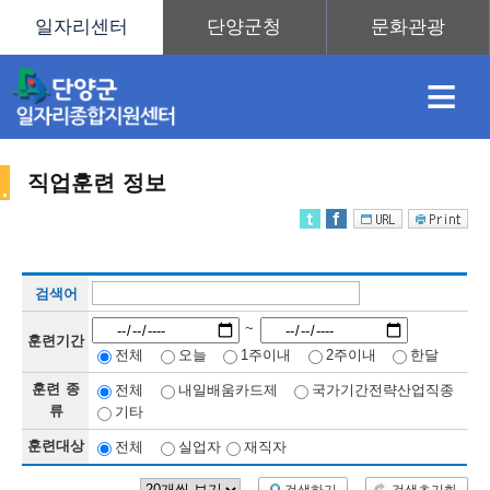
≡
직업훈련 정보
채
인
직
취
센
검색어
용
재
업
업
터
직
~
훈련기간
전체
오늘
1주이내
2주이내
한달
훈련 종
전체
내일배움카드제
국가기간전략산업직종
정
정
훈
도
안
류
기타
훈련대상
전체
실업자
재직자
업