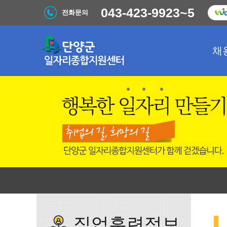
043-423-9923~5
전화문의
채
직업훈련정보