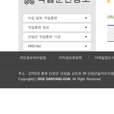
(주
마감 임박 직업훈련
직업훈련 정보
단양군 직업훈련 기관
HRD-Net
개인정보처리방침
저작권보호정책
이메일집단
주소 : (27013) 충북 단양군 단양읍 상진로 84 단양군일자리
Copyright(c)
2018 DANYANG-GUN
. All Right Reserved.