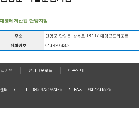
)대명레저산업 단양지점
주소
단양군 단양읍 삼봉로 187-17 대명콘도리조트
전화번호
043-420-8302
수집거부
뷰어다운로드
이용안내
지원센터
TEL : 043-423-9923~5
FAX : 043-423-9926