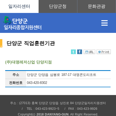
≡
단양군 직업훈련기관
채
인
직
취
센
(주)대명레저산업 단양지점
용
재
업
업
터
주소
단양군 단양읍 삼봉로 187-17 대명콘도리조트
직
전화번호
043-420-8302
정
정
훈
도
안
주소 : (27013) 충북 단양군 단양읍 상진로 84 단양군일자리지원센터
업
TEL : 043-423-9923~5
FAX : 043-423-9926
Copyright(c)
2018 DANYANG-GUN
. All Right Reserved.