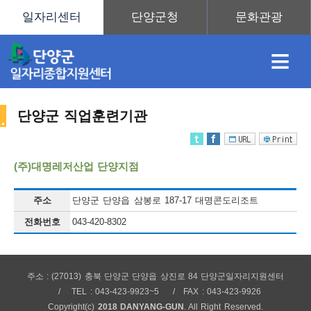
≡
단양군 직업훈련기관
채
인
직
취
센
(주)대명레저산업 단양지점
용
재
업
업
터
주소
단양군 단양읍 삼봉로 187-17 대명콘도리조트
직
전화번호
043-420-8302
정
정
훈
도
안
주소 : (27013) 충북 단양군 단양읍 상진로 84 단양군일자리지원센터
업
TEL : 043-423-9923~5
FAX : 043-423-9926
Copyright(c)
2018 DANYANG-GUN
. All Right Reserved.