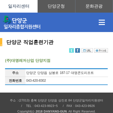
≡
단양군 직업훈련기관
채
인
직
취
센
(주)대명레저산업 단양지점
용
재
업
업
터
주소
단양군 단양읍 삼봉로 187-17 대명콘도리조트
직
전화번호
043-420-8302
정
정
훈
도
안
주소 : (27013) 충북 단양군 단양읍 상진로 84 단양군일자리지원센터
업
TEL : 043-423-9923~5
FAX : 043-423-9926
Copyright(c)
2018 DANYANG-GUN
. All Right Reserved.