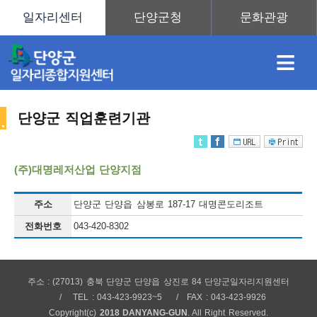
≡
단양군 직업훈련기관
채
인
직
취
센
(주)대명레저산업 단양지점
용
재
업
업
터
주소
단양군 단양읍 삼봉로 187-17 대명콘도리조트
직
전화번호
043-420-8302
정
정
훈
도
안
주소 : (27013) 충북 단양군 단양읍 상진로 84 단양군일자리지원센터
업
TEL : 043-423-9923~5
FAX : 043-423-9926
Copyright(c)
2018 DANYANG-GUN
. All Right Reserved.