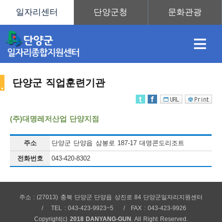
≡
단양군 직업훈련기관
채
인
직
취
센
(주)대명레저산업 단양지점
용
재
업
업
터
주소
단양군 단양읍 삼봉로 187-17 대명콘도리조트
직
전화번호
043-420-8302
정
정
훈
도
안
주소 : (27013) 충북 단양군 단양읍 상진로 84 단양군일자리지원센터
업
TEL : 043-423-9923~5
FAX : 043-423-9926
Copyright(c)
2018 DANYANG-GUN
. All Right Reserved.