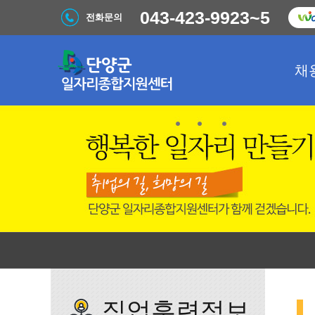
043-423-9923~5
전화문의
채
직업훈련정보