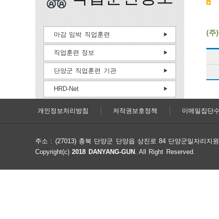
(주
마감 임박 직업훈련
직업훈련 정보
단양군 직업훈련 기관
HRD-Net
개인정보처리방침
저작권보호정책
이메일집단
주소 : (27013) 충북 단양군 단양읍 상진로 84 단양군일자리
Copyright(c)
2018 DANYANG-GUN
. All Right Reserved.