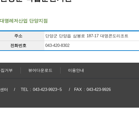
)대명레저산업 단양지점
주소
단양군 단양읍 삼봉로 187-17 대명콘도리조트
전화번호
043-420-8302
수집거부
뷰어다운로드
이용안내
지원센터
TEL : 043-423-9923~5
FAX : 043-423-9926