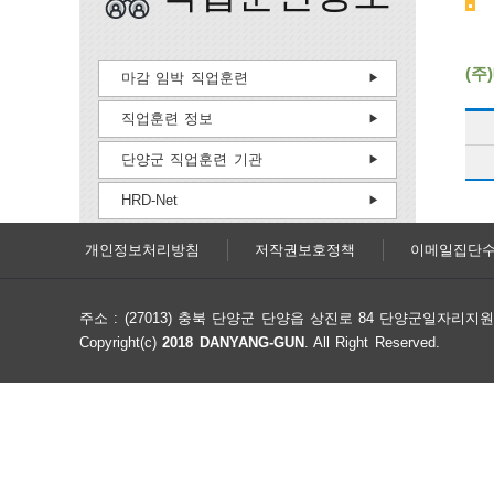
(주
마감 임박 직업훈련
직업훈련 정보
단양군 직업훈련 기관
HRD-Net
개인정보처리방침
저작권보호정책
이메일집단
주소 : (27013) 충북 단양군 단양읍 상진로 84 단양군일자리
Copyright(c)
2018 DANYANG-GUN
. All Right Reserved.