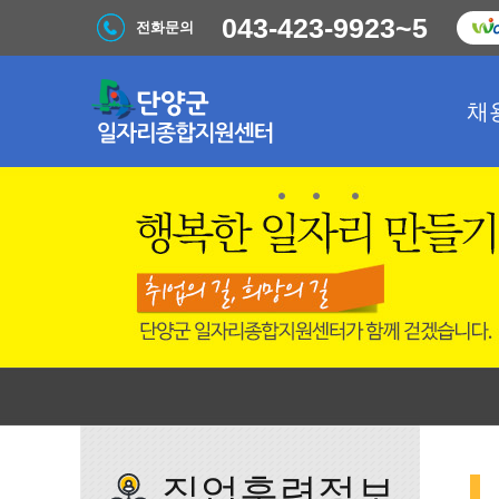
043-423-9923~5
전화문의
채
직업훈련정보