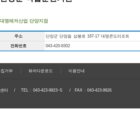
)대명레저산업 단양지점
주소
단양군 단양읍 삼봉로 187-17 대명콘도리조트
전화번호
043-420-8302
수집거부
뷰어다운로드
이용안내
지원센터
TEL : 043-423-9923~5
FAX : 043-423-9926