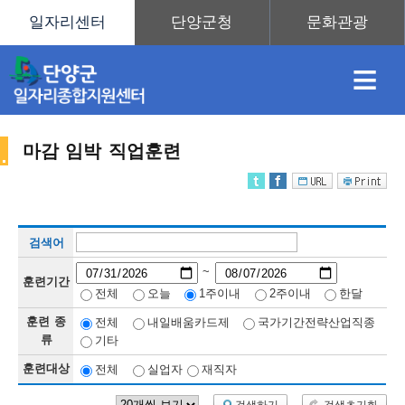
≡
마감 임박 직업훈련
채
인
직
취
센
검색어
용
재
업
업
터
직
~
훈련기간
전체
오늘
1주이내
2주이내
한달
훈련 종
전체
내일배움카드제
국가기간전략산업직종
정
정
훈
도
안
류
기타
훈련대상
전체
실업자
재직자
업