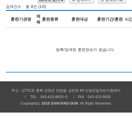
검색하기
검색초기화
검색건수 : 총
0
건 (1/0)
보
보
련
우
내
제
훈련기관명
훈련종류
훈련대상
훈련기간/훈련 시
목
훈
정
미
등록/검색된 훈련정보가 없습니다.
련
보
주소 : (27013) 충북 단양군 단양읍 상진로 84 단양군일자리지원센터
정
TEL : 043-423-9923~5
FAX : 043-423-9926
Copyright(c)
2018 DANYANG-GUN
. All Right Reserved.