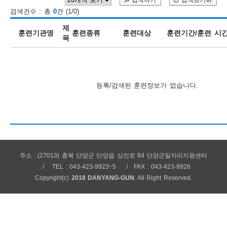
검색하기
검색초기화
검색건수 : 총
0
건 (1/0)
보
보
련
우
내
제
훈련기관명
훈련종류
훈련대상
훈련기간/훈련 시
목
훈
정
미
등록/검색된 훈련정보가 없습니다.
련
보
주소 : (27013) 충북 단양군 단양읍 상진로 84 단양군일자리지원센터
정
TEL : 043-423-9923~5
FAX : 043-423-9926
Copyright(c)
2018 DANYANG-GUN
. All Right Reserved.