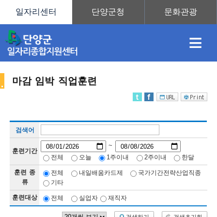
≡
마감 임박 직업훈련
채
인
직
취
센
검색어
용
재
업
업
터
직
~
훈련기간
전체
오늘
1주이내
2주이내
한달
훈련 종
전체
내일배움카드제
국가기간전략산업직종
정
정
훈
도
안
류
기타
훈련대상
전체
실업자
재직자
업