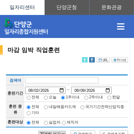
≡
마감 임박 직업훈련
채
인
직
취
센
검색어
용
재
업
업
터
직
~
훈련기간
전체
오늘
1주이내
2주이내
한달
훈련 종
전체
내일배움카드제
국가기간전략산업직종
정
정
훈
도
안
류
기타
훈련대상
전체
실업자
재직자
업