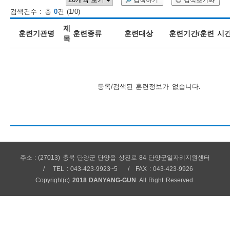
검색하기
검색초기화
검색건수 : 총
0
건 (1/0)
보
보
련
우
내
제
훈련기관명
훈련종류
훈련대상
훈련기간/훈련 시
목
훈
정
미
등록/검색된 훈련정보가 없습니다.
련
보
주소 : (27013) 충북 단양군 단양읍 상진로 84 단양군일자리지원센터
정
TEL : 043-423-9923~5
FAX : 043-423-9926
Copyright(c)
2018 DANYANG-GUN
. All Right Reserved.