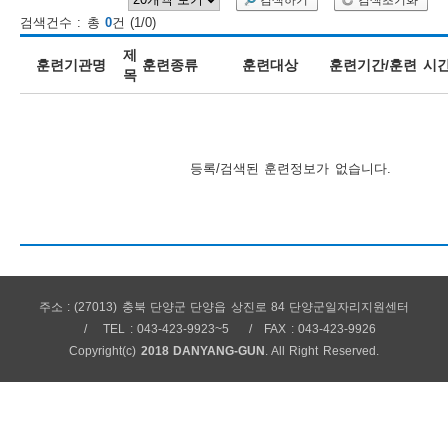
검색하기
검색초기화
검색건수 : 총
0
건 (1/0)
보
보
련
우
내
제
훈련기관명
훈련종류
훈련대상
훈련기간/훈련 시
목
훈
정
미
등록/검색된 훈련정보가 없습니다.
련
보
주소 : (27013) 충북 단양군 단양읍 상진로 84 단양군일자리지원센터
정
TEL : 043-423-9923~5
FAX : 043-423-9926
Copyright(c)
2018 DANYANG-GUN
. All Right Reserved.