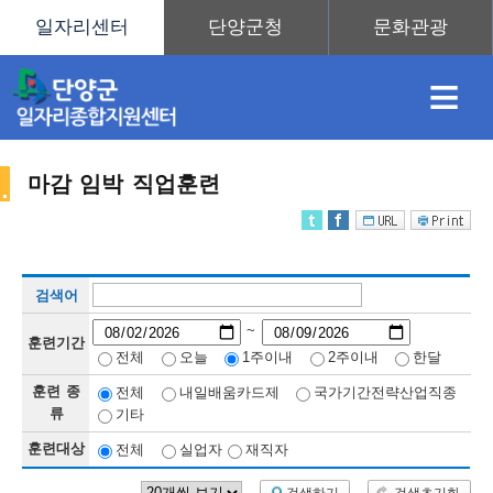
≡
마감 임박 직업훈련
채
인
직
취
센
검색어
용
재
업
업
터
직
~
훈련기간
전체
오늘
1주이내
2주이내
한달
훈련 종
전체
내일배움카드제
국가기간전략산업직종
정
정
훈
도
안
류
기타
훈련대상
전체
실업자
재직자
업