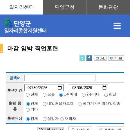
≡
마감 임박 직업훈련
채
인
직
취
센
검색어
용
재
업
업
터
직
~
훈련기간
전체
오늘
1주이내
2주이내
한달
훈련 종
전체
내일배움카드제
국가기간전략산업직종
정
정
훈
도
안
류
기타
훈련대상
전체
실업자
재직자
업