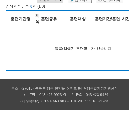
검색하기
검색초기화
검색건수 : 총
0
건 (1/0)
보
보
련
우
내
제
훈련기관명
훈련종류
훈련대상
훈련기간/훈련 시
목
훈
정
미
등록/검색된 훈련정보가 없습니다.
련
보
주소 : (27013) 충북 단양군 단양읍 상진로 84 단양군일자리지원센터
정
TEL : 043-423-9923~5
FAX : 043-423-9926
Copyright(c)
2018 DANYANG-GUN
. All Right Reserved.