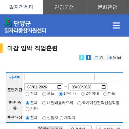
≡
마감 임박 직업훈련
채
인
직
취
센
검색어
용
재
업
업
터
직
~
훈련기간
전체
오늘
1주이내
2주이내
한달
훈련 종
전체
내일배움카드제
국가기간전략산업직종
정
정
훈
도
안
류
기타
훈련대상
전체
실업자
재직자
업