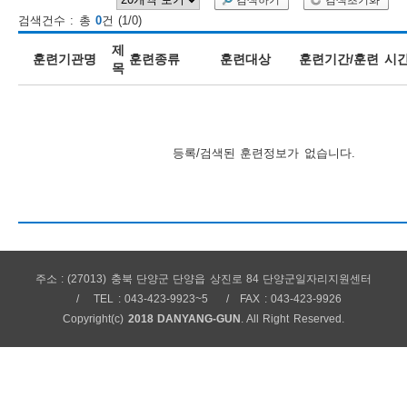
검색하기
검색초기화
검색건수 : 총
0
건 (1/0)
보
보
련
우
내
제
훈련기관명
훈련종류
훈련대상
훈련기간/훈련 시
목
훈
정
미
등록/검색된 훈련정보가 없습니다.
련
보
주소 : (27013) 충북 단양군 단양읍 상진로 84 단양군일자리지원센터
정
TEL : 043-423-9923~5
FAX : 043-423-9926
Copyright(c)
2018 DANYANG-GUN
. All Right Reserved.