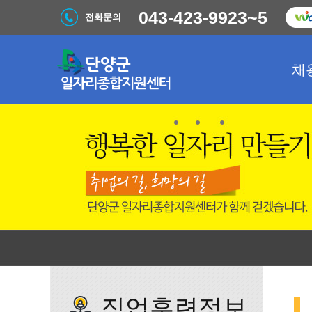
043-423-9923~5
전화문의
채
직업훈련정보