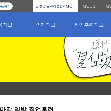
단양군 일자리종합지원센터
단양군청
단
용정보
인재정보
직업훈련정보
마감 임박 직업훈련