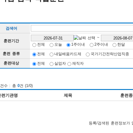
검색어
~
훈련기간
전체
오늘
1주이내
2주이내
한달
훈련 종류
전체
내일배움카드제
국가기간전략산업직종
훈련대상
전체
실업자
재직자
건수 : 총
0
건 (1/0)
훈련기관명
제목
훈련종
등록/검색된 훈련정보가 