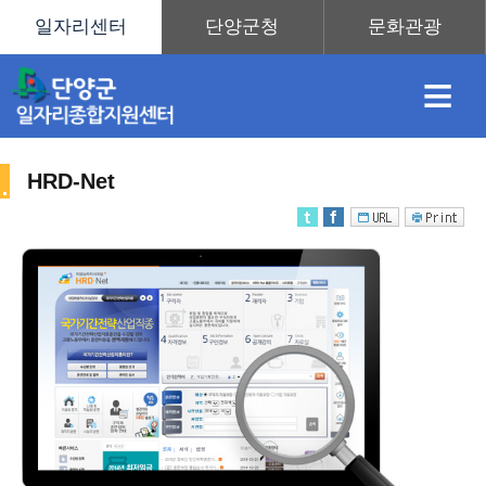
≡
HRD-Net
채
인
직
취
센
용
재
업
업
터
직
정
정
훈
도
안
업