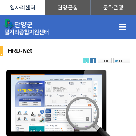
≡
HRD-Net
채
인
직
취
센
용
재
업
업
터
직
정
정
훈
도
안
업