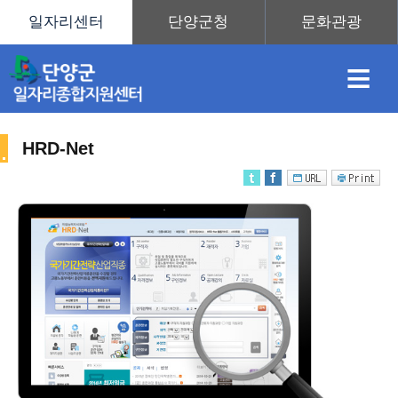
≡
HRD-Net
채
인
직
취
센
용
재
업
업
터
직
정
정
훈
도
안
업