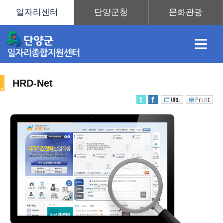
≡
HRD-Net
채
인
직
취
센
용
재
업
업
터
직
정
정
훈
도
안
업