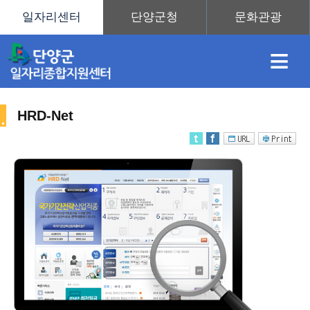
≡
HRD-Net
채
인
직
취
센
용
재
업
업
터
직
정
정
훈
도
안
업