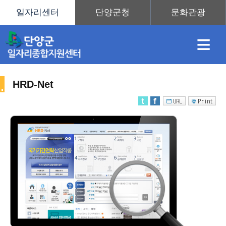
≡
HRD-Net
채
인
직
취
센
용
재
업
업
터
직
정
정
훈
도
안
업