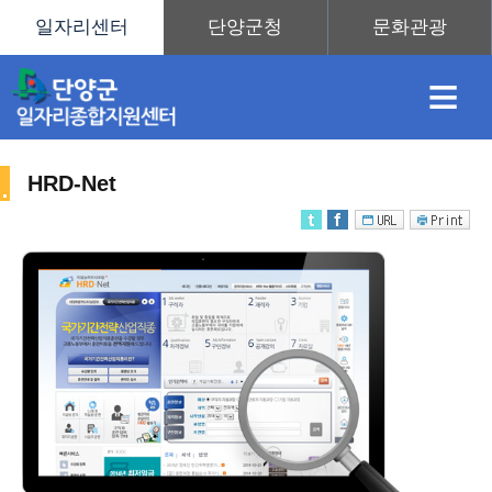
≡
HRD-Net
채
인
직
취
센
용
재
업
업
터
직
정
정
훈
도
안
업