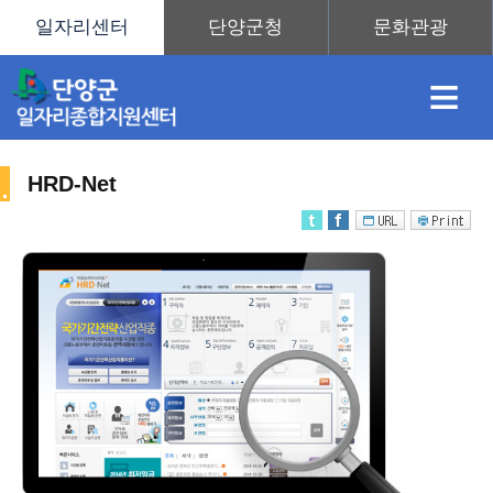
≡
HRD-Net
채
인
직
취
센
용
재
업
업
터
직
정
정
훈
도
안
업