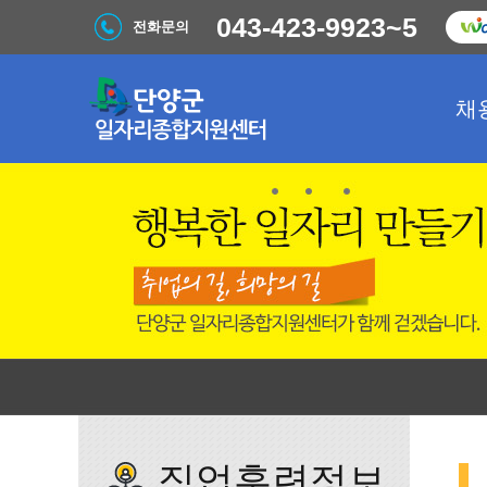
043-423-9923~5
전화문의
채
직업훈련정보