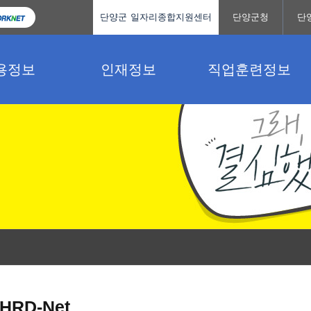
단양군 일자리종합지원센터
단양군청
단
용정보
인재정보
직업훈련정보
HRD-Net