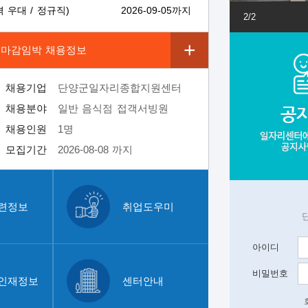
우대 / 정규직)
2026-09-05까지
2
/
2
메
게
마감임박 채용정보
뉴
시
/
판
채용기업
단양군일자리종합지원센터
사
바
채용분야
일반 음식점 접객서빙원
이
로
트
가
채용인원
1명
바
기
모집기간
2026-08-08 까지
로
가
채용기업
단양군일자리종합지원센터
기
로
채용분야
사업체 구내식당 급식 조리사
련정보
취업도우미
그
채용인원
1명
인
모집기간
2026-08-08 까지
아이디
채용기업
단양군일자리종합지원센터
비밀번호
인재정보
센터안내
채용분야
보육교사