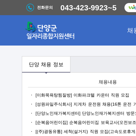
043-423-9923~5
전화문의
채
전
단양 채용 정보
체
/
단
양
[이화목욕탕찜질방] 이화파크텔 카운터 직원 모집
채
용
[성원파일주식회사] 지게차 운전원 채용(16톤 운전 가
정
[단양노인재가복지센터] 단양노인재가복지센터 방문
보
[순복음어린이집] 순복음어린이집 보육교사(오전보조
[(주)광동유통] 세척(설거지) 직원 모집(고속도로휴게