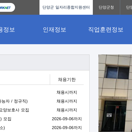
단양군 일자리종합지원센터
단양군청
단
용정보
인재정보
직업훈련정보
팝
업
존
채용시까지
능자 / 정규직)
채용시까지
요양보호사 모집
채용시까지
) 모집
2026-09-06까지
소)
2026-09-06까지