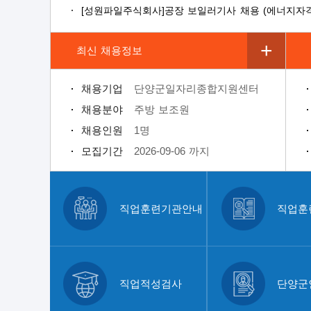
[성원파일주식회사]공장 보일러기사 채용 (에너지자격 
최신 채용정보
채용기업
단양군일자리종합지원센터
채용분야
주방 보조원
채용인원
1명
모집기간
2026-09-06 까지
직업훈련기관안내
직업훈
직업적성검사
단양군