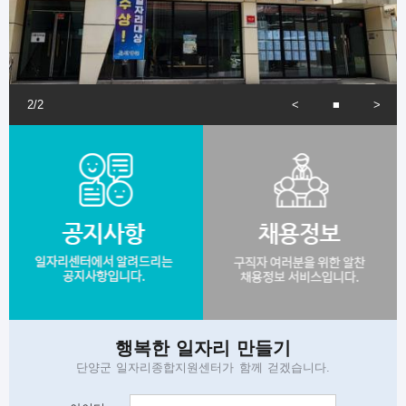
사업체 구내식당 급식 조리사
채용인원
1명
모집기간
2026-08-08 까지
채용기업
단양군일자리종합지원센터
채용분야
2
/
2
보육교사
채용인원
게
전
작/중지
음
1명
모집기간
시
2026-08-08 까지
판
바
채용기업
단양군일자리종합지원센터
채용분야
로
가
보육교사
채용인원
기
1명
모집기간
2026-08-09 까지
로
채용기업
단양군일자리종합지원센터
채용분야
행복한 일자리 만들기
그
단양군 일자리종합지원센터가 함께 걷겠습니다.
요양보호사(노인요양사)
채용인원
인
1명
모집기간