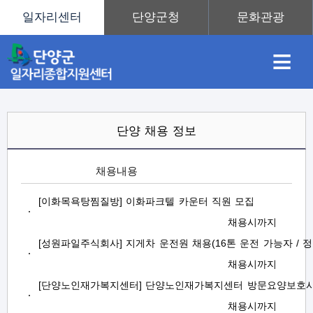
≡
채
인
직
취
센
전
단양 채용 정보
체
/
단
양
용
재
업
업
터
[이화목욕탕찜질방] 이화파크텔 카운터 직원 모집
채
용
채용시까지
정
[성원파일주식회사] 지게차 운전원 채용(16톤 운전 가능자 / 정
보
정
정
훈
도
안
채용시까지
[단양노인재가복지센터] 단양노인재가복지센터 방문요양보호사
채용시까지