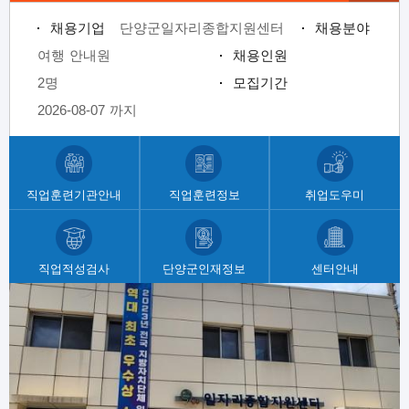
채용기업
단양군일자리종합지원센터
채용분야
여행 안내원
채용인원
2명
모집기간
2026-08-07 까지
채용기업
단양군일자리종합지원센터
채용분야
메
장애인 돌봄 종사원
채용인원
뉴
직업훈련기관안내
직업훈련정보
취업도우미
/
1명
모집기간
사
2026-08-07 까지
이
트
직업적성검사
단양군인재정보
센터안내
채용기업
단양군일자리종합지원센터
채용분야
바
로
일반 음식점 접객서빙원
채용인원
팝
가
업
1명
모집기간
기
존
2026-08-08 까지
채용기업
단양군일자리종합지원센터
채용분야