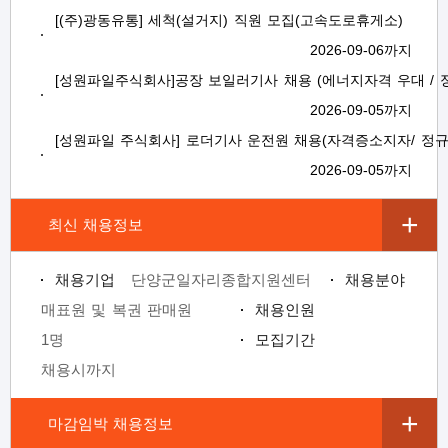
[(주)광동유통] 세척(설거지) 직원 모집(고속도로휴게소)
보
보
련
우
내
2026-09-06까지
[성원파일주식회사]공장 보일러기사 채용 (에너지자격 우대 / 
2026-09-05까지
정
미
[성원파일 주식회사] 로더기사 운전원 채용(자격증소지자/ 정규
2026-09-05까지
최신 채용정보
보
채용기업
단양군일자리종합지원센터
채용분야
매표원 및 복권 판매원
채용인원
1명
모집기간
채용시까지
마감임박 채용정보