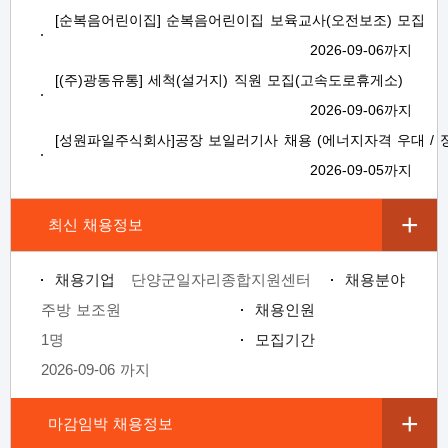
[순복음어린이집] 순복음어린이집 보육교사(오전보조) 모집
보
보
련
우
내
2026-09-06까지
[(주)광동유통] 세척(설거지) 직원 모집(고속도로휴게소)
2026-09-06까지
정
미
[성원파일주식회사]공장 보일러기사 채용 (에너지자격 우대 / 
2026-09-05까지
최신 채용정보
보
채용기업
단양군일자리종합지원센터
채용분야
주방 보조원
채용인원
1명
모집기간
2026-09-06 까지
마감임박 채용정보