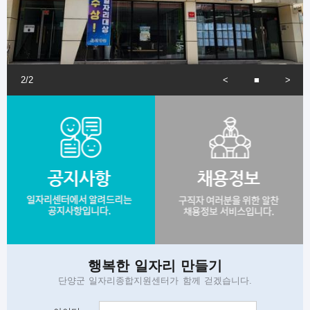
보육교사
채용인원
1명
모집기간
2026-08-09 까지
채용기업
단양군일자리종합지원센터
채용분야
2
/
2
요양보호사(노인요양사)
채용인원
게
전
작/중지
음
1명
모집기간
시
2026-08-10 까지
판
바
채용기업
단양군일자리종합지원센터
채용분야
로
가
기계·금속 분야 단순 종사원
채용인원
기
3명
모집기간
2026-08-13 까지
로
채용기업
단양군일자리종합지원센터
채용분야
행복한 일자리 만들기
그
단양군 일자리종합지원센터가 함께 걷겠습니다.
주점·커피숍 접객서빙원
채용인원
인
1명
모집기간