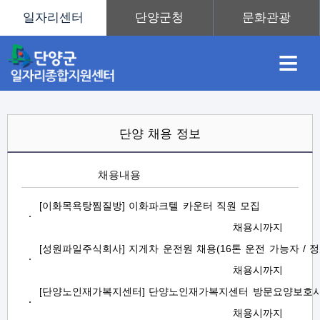
≡
채
인
직
취
센
전
단양 채용 정보
체
/
단
양
용
재
업
업
터
[이화목욕탕찜질방] 이화파크텔 카운터 직원 모집
채
용
채용시까지
정
[성원파일주식회사] 지게차 운전원 채용(16톤 운전 가능자 / 정
보
정
정
훈
도
안
채용시까지
[단양노인재가복지센터] 단양노인재가복지센터 방문요양보호사
채용시까지