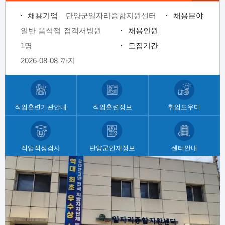
채용기업
단양군일자리종합지원센터
채용분야
일반 음식점 접객서빙원
채용인원
1명
모집기간
2026-08-08 까지
채용기업
단양군일자리종합지원센터
채용분야
메
사업체 구내식당 급식 조리사
채용인원
뉴
직업훈련기관안내
직업훈련정보
취업도우미
/
1명
모집기간
사
2026-08-08 까지
이
트
직업적성검사
단양군인재정보
센터안내
채용기업
단양군일자리종합지원센터
채용분야
바
로
보육교사
채용인원
팝
가
업
1명
모집기간
기
존
2026-08-08 까지
채용기업
단양군일자리종합지원센터
채용분야